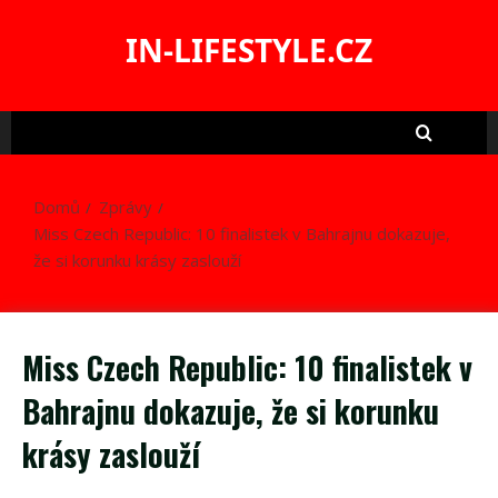
Skip
to
IN-LIFESTYLE.CZ
content
Domů
Zprávy
Miss Czech Republic: 10 finalistek v Bahrajnu dokazuje,
že si korunku krásy zaslouží
Miss Czech Republic: 10 finalistek v
Bahrajnu dokazuje, že si korunku
krásy zaslouží