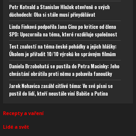
Petr Kotvald a Stanislav Hložek otevřeně o svých
důchodech: Oba si stále musí přivydělávat
Linda Finková podpořila Jana Cinu po kritice od člena
SPD: Upozornila na téma, které rozděluje společnost
Test znalostí na téma české pohádky a jejich hlášky:
Úkolem je přiřadit 10/10 výroků ke správným filmům
Daniela Brzobohatá se pustila do Petra Macinky: Jeho
chvástání obrátila proti němu a pobavila fanoušky
Jarek Nohavica zasáhl citlivé téma: Ve své písni se
pustil do lidí, kteří neustále viní Babiše a Putina
Recepty a vaření
Lidé a svět