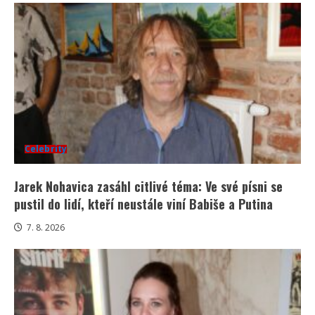
Celebrity
Jarek Nohavica zasáhl citlivé téma: Ve své písni se
pustil do lidí, kteří neustále viní Babiše a Putina
7. 8. 2026