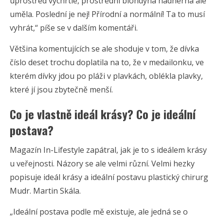
uprostřed vychrtlé, prostřední blondýna nádherná ale
uměla. Poslední je nej! Přírodní a normální! Ta to musí
vyhrát,“ píše se v dalším komentáři.
Většina komentujících se ale shoduje v tom, že dívka
číslo deset trochu doplatila na to, že v medailonku, ve
kterém dívky jdou po pláži v plavkách, oblékla plavky,
které jí jsou zbytečně menší.
Co je vlastně ideál krásy? Co je ideální
postava?
Magazín In-Lifestyle zapátral, jak je to s ideálem krásy
u veřejnosti. Názory se ale velmi různí. Velmi hezky
popisuje ideál krásy a ideální postavu plastický chirurg
Mudr. Martin Skála.
„Ideální postava podle mě existuje, ale jedná se o