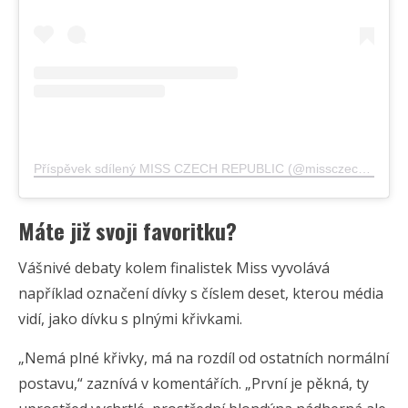
Příspěvek sdílený MISS CZECH REPUBLIC (@missczechrepublic)
Máte již svoji favoritku?
Vášnivé debaty kolem finalistek Miss vyvolává
například označení dívky s číslem deset, kterou média
vidí, jako dívku s plnými křivkami.
„Nemá plné křivky, má na rozdíl od ostatních normální
postavu,“ zaznívá v komentářích. „První je pěkná, ty