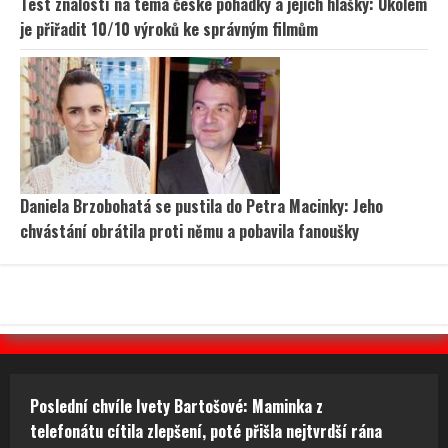
Test znalostí na téma české pohádky a jejich hlášky: Úkolem
je přiřadit 10/10 výroků ke správným filmům
Daniela Brzobohatá se pustila do Petra Macinky: Jeho
chvástání obrátila proti němu a pobavila fanoušky
Poslední chvíle Ivety Bartošové: Maminka z
telefonátu cítila zlepšení, poté přišla nejtvrdší rána