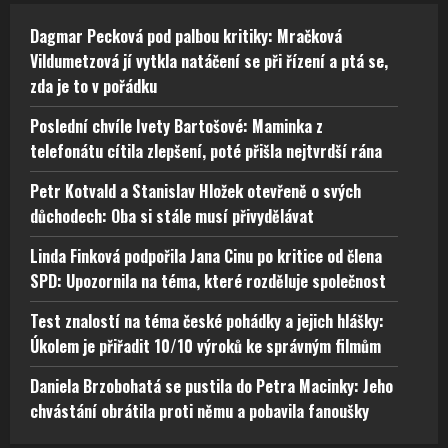
Dagmar Pecková pod palbou kritiky: Mračková
Vildumetzová jí vytkla natáčení se při řízení a ptá se,
zda je to v pořádku
Poslední chvíle Ivety Bartošové: Maminka z
telefonátu cítila zlepšení, poté přišla nejtvrdší rána
Petr Kotvald a Stanislav Hložek otevřeně o svých
důchodech: Oba si stále musí přivydělávat
Linda Finková podpořila Jana Cinu po kritice od člena
SPD: Upozornila na téma, které rozděluje společnost
Test znalostí na téma české pohádky a jejich hlášky:
Úkolem je přiřadit 10/10 výroků ke správným filmům
Daniela Brzobohatá se pustila do Petra Macinky: Jeho
chvástání obrátila proti němu a pobavila fanoušky