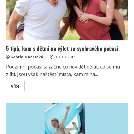
5 tipů, kam s dětmi na výlet za sychravého počasí
Gabriela Kortová
10. 10. 2015
Podzimní počasí si začne co nevidět dělat, co se mu
zlíbí. Jsou však naštěstí místa, kam mlha...
Read
Více
more
about
5
tipů,
kam
s
dětmi
na
výlet
za
sychravého