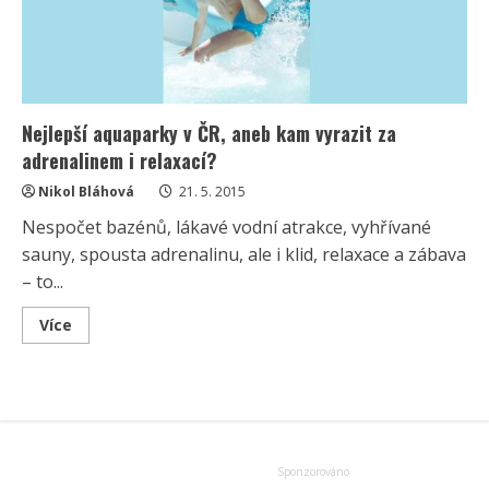
počasí
Nejlepší aquaparky v ČR, aneb kam vyrazit za
adrenalinem i relaxací?
Nikol Bláhová
21. 5. 2015
Nespočet bazénů, lákavé vodní atrakce, vyhřívané
sauny, spousta adrenalinu, ale i klid, relaxace a zábava
– to...
Read
Více
more
about
Nejlepší
aquaparky
v
ČR,
aneb
kam
vyrazit
za