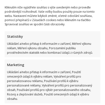
Kliknutím níže vyjádřete souhlas s výše uvedeným nebo proveďte
podrobnější rozhodnutí. Vaše volby budou použity pouze na tomto
webu. Nastavení můžete kdykoli změnit, včetně odvolání souhlasu,
pomocí přepínačů v Zásadách cookies nebo kliknutím na tlačítko
Spravovat souhlas ve spodní části obrazovky.
Statistiky
Ukládání a/nebo přístup k informacím v zařízení, Měření výkonu
reklam, Měření výkonu obsahu, Porozumění publiku
prostřednictvím statistik nebo kombinací údajů z různých zdrojů.
Marketing
Ukládání a/nebo přístup k informacím v zařízení, Použití
omezených údajů k výběru reklam, Vytváření profilů pro
personalizovanou reklamu, Používání profilů k výběru
Dagmar Pecková pod palbou kritiky: Mračková Vildumetzová
personalizované reklamy, Vytváření profilů pro personalizovaný
obsah, Používání profilů pro výběr personalizovaného obsahu,
jí vytkla natáčení se při řízení a ptá se, zda je to v pořádku
Rozvoj a zlepšování služeb, Použití omezených údajů k výběru
obsahu.