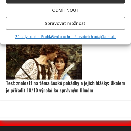
ODMÍTNOUT
Spravovat možnosti
Linda Finková podpořila Jana Cinu po kritice od člena SPD:
Upozornila na téma, které rozděluje společnost
Zásady cookies
Prohlášení o ochraně osobních údajů
Kontakt
Test znalostí na téma české pohádky a jejich hlášky: Úkolem
je přiřadit 10/10 výroků ke správným filmům