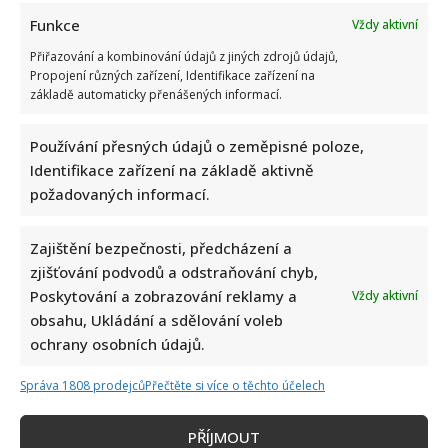
Funkce
Vždy aktivní
Přiřazování a kombinování údajů z jiných zdrojů údajů,
Propojení různých zařízení, Identifikace zařízení na
základě automaticky přenášených informací.
Poslední chvíle Ivety Bartošové: Maminka z telefonátu
Používání přesných údajů o zeměpisné poloze,
cítila zlepšení, poté přišla nejtvrdší rána
Identifikace zařízení na základě aktivně
požadovaných informací.
Zajištění bezpečnosti, předcházení a
zjišťování podvodů a odstraňování chyb,
Poskytování a zobrazování reklamy a
Vždy aktivní
obsahu, Ukládání a sdělování voleb
Petr Kotvald a Stanislav Hložek otevřeně o svých
ochrany osobních údajů.
důchodech: Oba si stále musí přivydělávat
Správa 1808 prodejců
Přečtěte si více o těchto účelech
PŘÍJMOUT