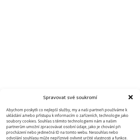
adrenalinem
i
relaxací?
Spravovat své soukromí
Abychom poskytli co nejlepší služby, my a naši partneři používáme k
ukládání a/nebo přístupu k informacím o zařízeních, technologie jako
soubory cookies. Souhlas s těmito technologiemi nám a našim
partnerům umožní zpracovávat osobní údaje, jako je chování při
procházení nebo jedinečná ID na tomto webu. Nesouhlas nebo
odvolání souhlasu může nepříznivě ovlivnit určité vlastnosti a funkce.