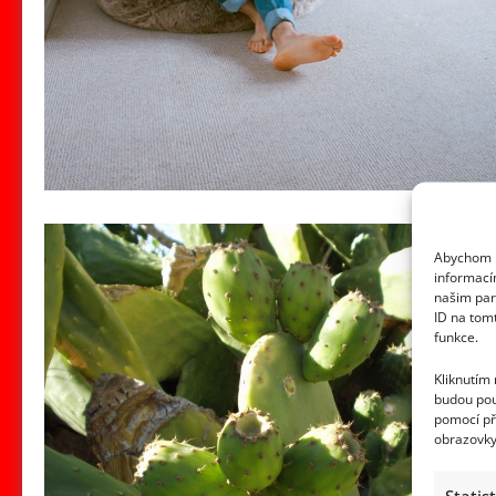
Abychom p
informací
našim par
ID na tom
funkce.
Kliknutím
budou pou
pomocí př
obrazovky
Statis