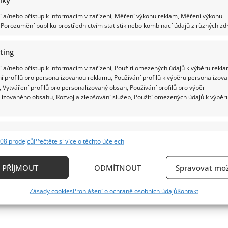
more
about
 a/nebo přístup k informacím v zařízení, Měření výkonu reklam, Měření výkonu
Chutná
a
Porozumění publiku prostřednictvím statistik nebo kombinací údajů z různých zdr
zdravá
opuncie
ting
 a/nebo přístup k informacím v zařízení, Použití omezených údajů k výběru rekla
í profilů pro personalizovanou reklamu, Používání profilů k výběru personalizov
 Vytváření profilů pro personalizovaný obsah, Používání profilů pro výběr
lizovaného obsahu, Rozvoj a zlepšování služeb, Použití omezených údajů k výběr
e
Vždy
08 prodejců
Přečtěte si více o těchto účelech
ání a kombinování údajů z jiných zdrojů údajů, Propojení různých zařízení,
kace zařízení na základě automaticky přenášených informací.
PŘÍJMOUT
ODMÍTNOUT
Spravovat mož
ání přesných údajů o zeměpisné poloze, Identifikace zařízení n
Zásady cookies
Prohlášení o ochraně osobních údajů
Kontakt
ě aktivně požadovaných informací.
ění bezpečnosti, předcházení a zjišťování podvodů a