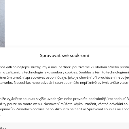
na
zdraví
Spravovat své soukromí
oskytli co nejlepší služby, my a naši partneři používáme k ukládání a/nebo příst
m o zařízeních, technologie jako soubory cookies. Souhlas s těmito technologiem
tnerům umožní zpracovávat osobní údaje, jako je chování při procházení nebo j
Chutná a zdravá opuncie
to webu. Nesouhlas nebo odvolání souhlasu může nepříznivě ovlivnit určité vlastn
Gabriela Kortová
8. 7. 2014
 níže vyjádřete souhlas s výše uvedeným nebo proveďte podrobnější rozhodnutí. 
Opuncie patří mezi rostliny z čeledi kaktusovitých.
žity pouze na tomto webu. Nastavení můžete kdykoli změnit, včetně odvolání so
Kaktusy jsou rostliny článkovité, kterým po nějakém
epínačů v Zásadách cookies nebo kliknutím na tlačítko Spravovat souhlas ve spod
.
čase zdřevnatí spodní část...
Read
Více
tiky