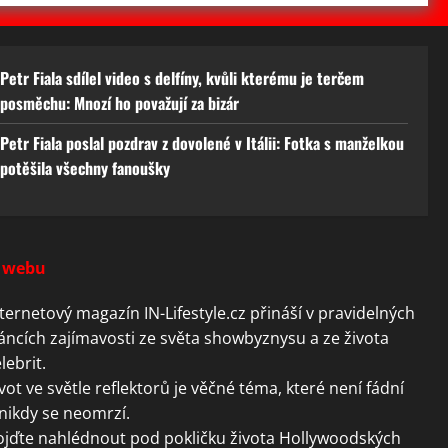
Petr Fiala sdílel video s delfíny, kvůli kterému je terčem
posměchu: Mnozí ho považují za bizár
Petr Fiala poslal pozdrav z dovolené v Itálii: Fotka s manželkou
potěšila všechny fanoušky
 webu
ternetový magazín IN-Lifestyle.cz přináší v pravidelných
áncích zajímavosti ze světa showbyznysu a ze života
lebrit.
vot ve světle reflektorů je věčné téma, které není fádní
nikdy se neomrzí.
ojďte nahlédnout pod pokličku života Hollywoodských