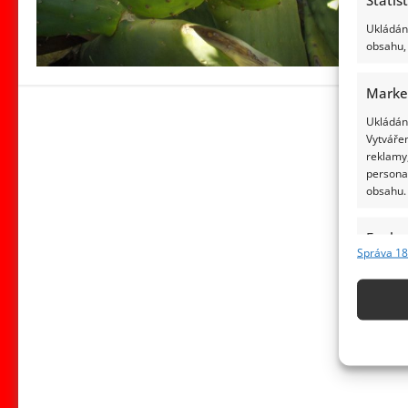
Ukládání
obsahu, 
Marke
Ukládání
Vytvářen
reklamy,
persona
obsahu.
Funkc
Správa 18
Přiřazov
Identifi
Použív
základ
Zajišt