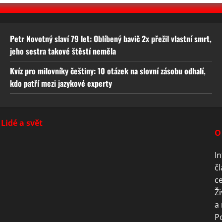
Petr Novotný slaví 79 let: Oblíbený bavič 2x přežil vlastní smrt,
jeho sestra takové štěstí neměla
Kvíz pro milovníky češtiny: 10 otázek na slovní zásobu odhalí,
kdo patří mezi jazykové experty
Lidé a svět
O
In
čl
ce
Ži
a 
P