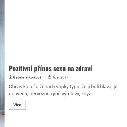
Pozitivní přínos sexu na zdraví
Gabriela Kortová
6. 9. 2017
Občas kolují o ženách vtípky typu: že ji bolí hlava, je
unavená, nervózní a jiné výmluvy, když...
Read
Více
more
about
Pozitivní
přínos
sexu