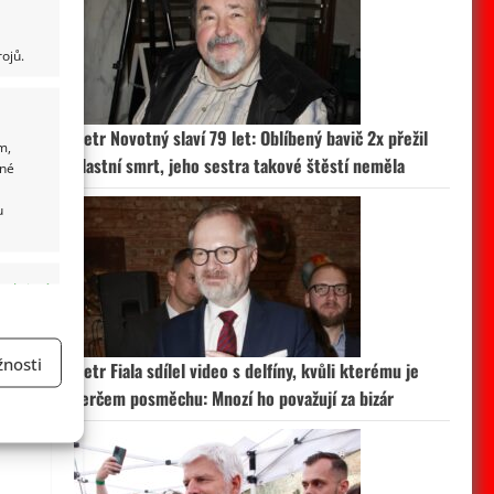
ojů.
Petr Novotný slaví 79 let: Oblíbený bavič 2x přežil
m,
vlastní smrt, jeho sestra takové štěstí neměla
ané
u
 aktivní
nosti
Petr Fiala sdílel video s delfíny, kvůli kterému je
terčem posměchu: Mnozí ho považují za bizár
a