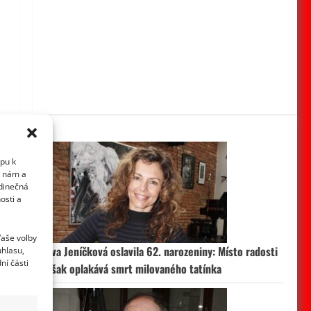
upu k
i nám a
edinečná
osti a
Vaše volby
Eva Jeníčková oslavila 62. narozeniny: Místo radosti
uhlasu,
ní části
však oplakává smrt milovaného tatínka