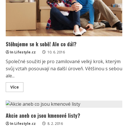
Stěhujeme se k sobě! Ale co dál?
In Lifestyle.cz
10. 6. 2016
Společné soužití je pro zamilované velký krok, kterým
svůj vztah posouvají na další úroveň. Většinou s sebou
ale...
Read
Více
more
about
Stěhujeme
se
k
sobě!
Akcie aneb co jsou kmenové listy?
Ale
co
dál?
In Lifestyle.cz
8. 2. 2016