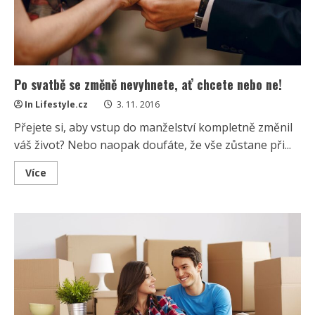
Po svatbě se změně nevyhnete, ať chcete nebo ne!
In Lifestyle.cz
3. 11. 2016
Přejete si, aby vstup do manželství kompletně změnil
váš život? Nebo naopak doufáte, že vše zůstane při...
Read
Více
more
about
Po
svatbě
se
změně
nevyhnete,
ať
chcete
nebo
ne!