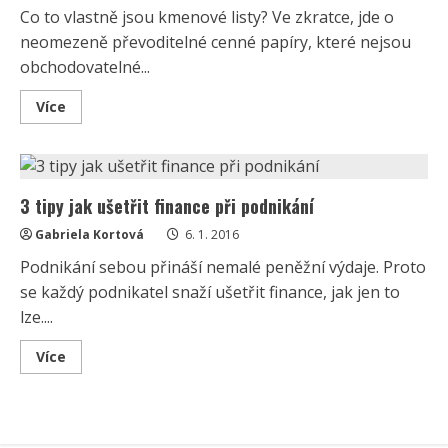
Co to vlastně jsou kmenové listy? Ve zkratce, jde o
neomezeně převoditelné cenné papíry, které nejsou
obchodovatelné...
Read
Více
more
about
Akcie
aneb
co
jsou
3 tipy jak ušetřit finance při podnikání
kmenové
listy?
Gabriela Kortová
6. 1. 2016
Podnikání sebou přináší nemalé peněžní výdaje. Proto
se každý podnikatel snaží ušetřit finance, jak jen to
lze....
Read
Více
more
about
3
tipy
jak
ušetřit