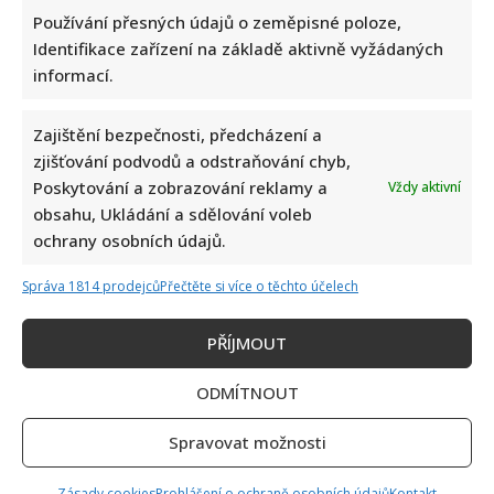
nerada: Po bolestivém konci však také našla lásku
Používání přesných údajů o zeměpisné poloze,
Identifikace zařízení na základě aktivně vyžádaných
informací.
Zajištění bezpečnosti, předcházení a
zjišťování podvodů a odstraňování chyb,
Poskytování a zobrazování reklamy a
Vždy aktivní
Test vědomostí o lidském těle: Kdo získá 10 z 10 bodů,
obsahu, Ukládání a sdělování voleb
pamatuje si biologii ze základní školy dokonale
ochrany osobních údajů.
Správa 1814 prodejců
Přečtěte si více o těchto účelech
PŘÍJMOUT
ODMÍTNOUT
Nejhezčí česká herečka roku 2026: Do úzkého výběru se
Spravovat možnosti
dostalo jen 5 jmen. Sandeva i Geislerová měly jistotu
Zásady cookies
Prohlášení o ochraně osobních údajů
Kontakt