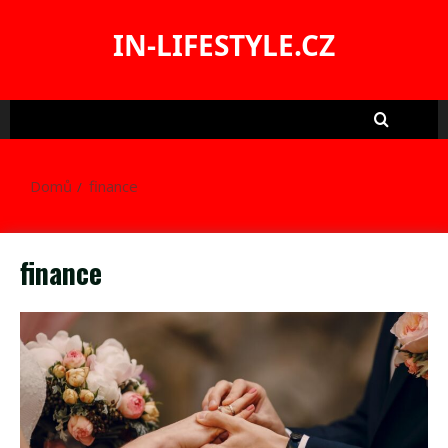
Skip
to
IN-LIFESTYLE.CZ
content
Domů
finance
finance