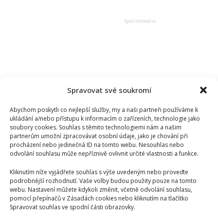
finance
při
podnikání
Spravovat své soukromí
Abychom poskytli co nejlepší služby, my a naši partneři používáme k
ukládání a/nebo přístupu k informacím o zařízeních, technologie jako
soubory cookies. Souhlas s těmito technologiemi nám a našim
partnerům umožní zpracovávat osobní údaje, jako je chování při
procházení nebo jedinečná ID na tomto webu. Nesouhlas nebo
odvolání souhlasu může nepříznivě ovlivnit určité vlastnosti a funkce.
Kliknutím níže vyjádřete souhlas s výše uvedeným nebo proveďte
podrobnější rozhodnutí. Vaše volby budou použity pouze na tomto
webu. Nastavení můžete kdykoli změnit, včetně odvolání souhlasu,
pomocí přepínačů v Zásadách cookies nebo kliknutím na tlačítko
Spravovat souhlas ve spodní části obrazovky.