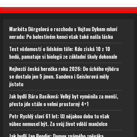
Markéta Děrgelová o rozchodu s Vojtou Dykem mluví
nerada: Po bolestivém konci však také našla lásku
Test vědomostí o lidském těle: Kdo získá 10 z 10
bodů, pamatuje si biologii ze základní školy dokonale
Nejhezčí česká herečka roku 2026: Do úzkého výběru
se dostalo jen 5 jmen. Sandeva i Geislerová měly
jistotu
Jak bydlí Bára Basiková: Velký byt vyměnila za menší,
přesto jde stále o velmi prostorný 4+1
Petr Rychlý slaví 61 let: Už nějakou dobu tu však
vůbec nemusel být. Za svůj život vděčí manželce
Jak bydlí Jan Bendig: Domov známého zpěváka