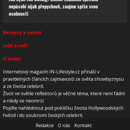
nepůsobí nijak přepychově, zaujme spíše svou
osobností
Recepty a vaření
Lidé a svět
O webu
Internetový magazín IN-Lifestyle.cz přináší v
pravidelných článcích zajímavosti ze světa showbyznysu
a ze života celebrit.
Život ve světle reflektorů je věčné téma, které není fádní
a nikdy se neomrzí.
Pojďte nahlédnout pod pokličku života Hollywoodských
hvězd i do soukromí českých celebrit.
Redakce
O nás
Kontakt