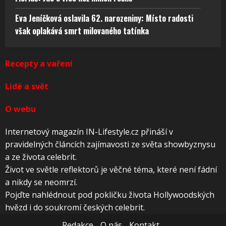
Eva Jeníčková oslavila 62. narozeniny: Místo radosti
však oplakává smrt milovaného tatínka
Recepty a vaření
Lidé a svět
O webu
Internetový magazín IN-Lifestyle.cz přináší v
pravidelných článcích zajímavosti ze světa showbyznysu
a ze života celebrit.
Život ve světle reflektorů je věčné téma, které není fádní
a nikdy se neomrzí.
Pojďte nahlédnout pod pokličku života Hollywoodských
hvězd i do soukromí českých celebrit.
Redakce
O nás
Kontakt