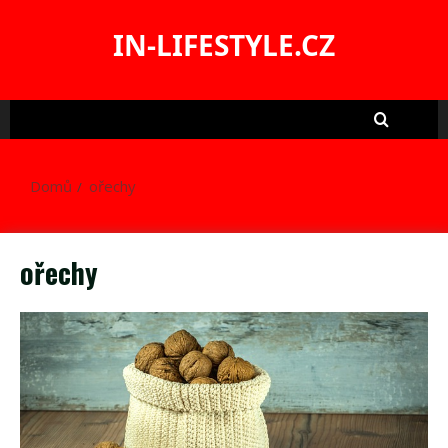
Skip
to
IN-LIFESTYLE.CZ
content
Domů
ořechy
ořechy