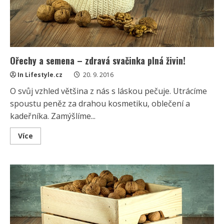
Ořechy a semena – zdravá svačinka plná živin!
In Lifestyle.cz
20. 9. 2016
O svůj vzhled většina z nás s láskou pečuje. Utrácíme
spoustu peněz za drahou kosmetiku, oblečení a
kadeřníka. Zamýšlíme...
Read
Více
more
about
Ořechy
a
semena
–
zdravá
svačinka
plná
živin!