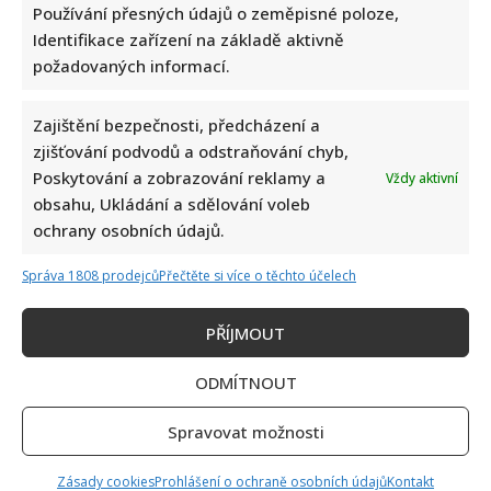
kontroverzní fotky: Bude prý bojovat celý týden
Používání přesných údajů o zeměpisné poloze,
Identifikace zařízení na základě aktivně
požadovaných informací.
Zajištění bezpečnosti, předcházení a
zjišťování podvodů a odstraňování chyb,
Poskytování a zobrazování reklamy a
Vždy aktivní
obsahu, Ukládání a sdělování voleb
Marek Ztracený zrušil velkolepé finále svého koncertu na
ochrany osobních údajů.
Letné
Správa 1808 prodejců
Přečtěte si více o těchto účelech
PŘÍJMOUT
ODMÍTNOUT
Test znalostí o československých pohádkách: Bez chyby
Spravovat možnosti
projde málokdo, pamětníci by ale měli dát alespoň 8/10
Zásady cookies
Prohlášení o ochraně osobních údajů
Kontakt