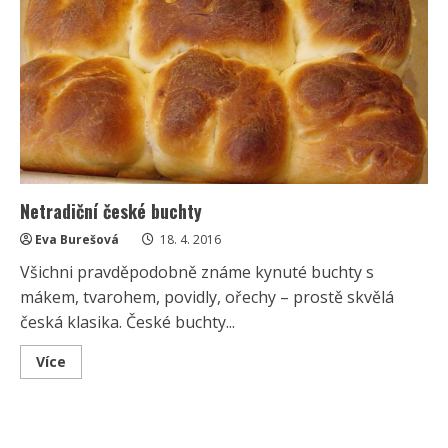
kolik
jich
sníst?
Netradiční české buchty
Eva Burešová
18. 4. 2016
Všichni pravděpodobně známe kynuté buchty s
mákem, tvarohem, povidly, ořechy – prostě skvělá
česká klasika. České buchty...
Read
Více
more
about
Netradiční
české
buchty