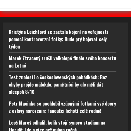
Kristýna Leichtová se zastala kojení na veřejnosti
pomocí kontroverzní fotky: Bude prý bojovat celý
týden
Marek Ztracený zrušil velkolepé finále svého koncertu
na Letné
Test znalostí o československých pohádkách: Bez
chyby projde málokdo, pamětníci by ale měli dát
alespoň 8/10
Petr Macinka se pochlubil vzácnými fotkami své dcery
z oslavy narozenin: Fanoušci lichotí celé rodině
Leoš Mareš odhalil, kolik stojí synovo studium na
Floridě: Jde o více než milion ročně