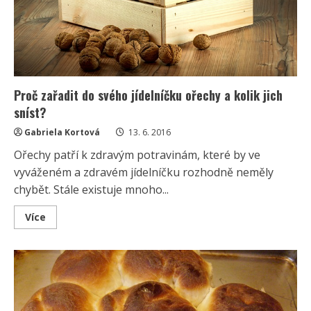
Proč zařadit do svého jídelníčku ořechy a kolik jich
sníst?
Gabriela Kortová
13. 6. 2016
Ořechy patří k zdravým potravinám, které by ve
vyváženém a zdravém jídelníčku rozhodně neměly
chybět. Stále existuje mnoho...
Read
Více
more
about
Proč
zařadit
do
svého
jídelníčku
ořechy
a