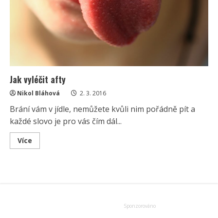
Jak vyléčit afty
Nikol Bláhová
2. 3. 2016
Brání vám v jídle, nemůžete kvůli nim pořádně pít a
každé slovo je pro vás čím dál...
Read
Více
more
about
Jak
vyléčit
afty