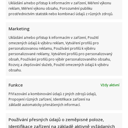
Ukládání a/nebo přístup k informacím v zařízení, Měření výkonu
reklam, Měření výkonu obsahu, Porozumění publiku
prostřednictvím statistik nebo kombinací údajů z různých zdrojů.
Marketing
Tragický konec Františka Sahuly: Kytaristu Tří sester
Ukládání a/nebo přístup k informacím v zařízení, Použití
mladíci ubili kvůli banálnímu sporu
omezených údajů k výběru reklam, Vytváření profilů pro
personalizovanou reklamu, Používání profilů k výběru
personalizované reklamy, Vytváření profilů pro personalizovaný
obsah, Používání profilů pro výběr personalizovaného obsahu,
Rozvoj a zlepšování služeb, Použití omezených údajů k výběru
obsahu.
Funkce
Vždy aktivní
Stačila jedna fotka z dovolené, aby se na Babiše snesla další
Přiřazování a kombinování údajů z jiných zdrojů údajů,
Propojení různých zařízení, Identifikace zařízení na
kritika: Lidé spekulují, kde se koupe
základě automaticky přenášených informací.
Používání přesných údajů o zeměpisné poloze,
Identifikace zařízení na základě aktivně vyžádaných