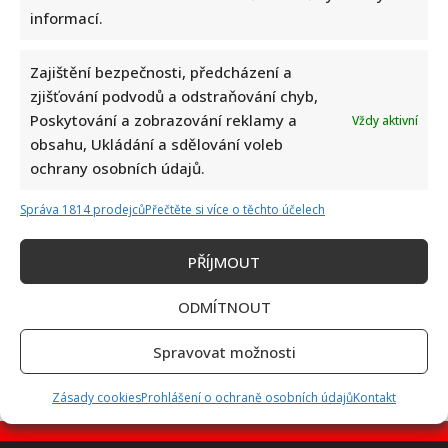
informací.
Zajištění bezpečnosti, předcházení a
Test znalostí staré češtiny: 10 výrazů z počátku 20. století
zjišťování podvodů a odstraňování chyb,
odhalí, kdo by se tehdy domluvil
Poskytování a zobrazování reklamy a
Vždy aktivní
obsahu, Ukládání a sdělování voleb
ochrany osobních údajů.
Správa 1814 prodejců
Přečtěte si více o těchto účelech
PŘÍJMOUT
Dagmar Pecková pod palbou kritiky: Mračková Vildumetzová
ODMÍTNOUT
jí vytkla natáčení se při řízení a ptá se, zda je to v pořádku
Spravovat možnosti
Zásady cookies
Prohlášení o ochraně osobních údajů
Kontakt