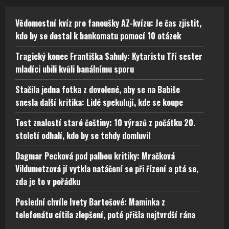
Vědomostní kvíz pro fanoušky AZ-kvízu: Je čas zjistit,
kdo by se dostal k bankomatu pomocí 10 otázek
Tragický konec Františka Sahuly: Kytaristu Tří sester
mladíci ubili kvůli banálnímu sporu
Stačila jedna fotka z dovolené, aby se na Babiše
snesla další kritika: Lidé spekulují, kde se koupe
Test znalostí staré češtiny: 10 výrazů z počátku 20.
století odhalí, kdo by se tehdy domluvil
Dagmar Pecková pod palbou kritiky: Mračková
Vildumetzová jí vytkla natáčení se při řízení a ptá se,
zda je to v pořádku
Poslední chvíle Ivety Bartošové: Maminka z
telefonátu cítila zlepšení, poté přišla nejtvrdší rána