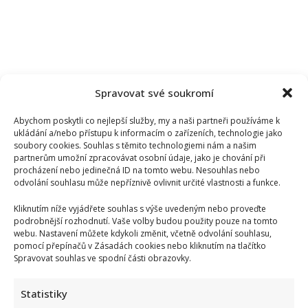
Spravovat své soukromí
Abychom poskytli co nejlepší služby, my a naši partneři používáme k
ukládání a/nebo přístupu k informacím o zařízeních, technologie jako
soubory cookies. Souhlas s těmito technologiemi nám a našim
partnerům umožní zpracovávat osobní údaje, jako je chování při
procházení nebo jedinečná ID na tomto webu. Nesouhlas nebo
odvolání souhlasu může nepříznivě ovlivnit určité vlastnosti a funkce.
Kliknutím níže vyjádřete souhlas s výše uvedeným nebo proveďte
podrobnější rozhodnutí. Vaše volby budou použity pouze na tomto
webu. Nastavení můžete kdykoli změnit, včetně odvolání souhlasu,
pomocí přepínačů v Zásadách cookies nebo kliknutím na tlačítko
Vědomostní kvíz pro fanoušky AZ-kvízu: Je čas zjistit, kdo
Spravovat souhlas ve spodní části obrazovky.
by se dostal k bankomatu pomocí 10 otázek
Statistiky