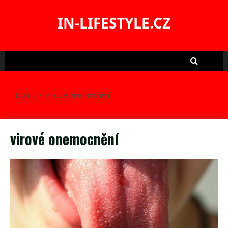
Skip
to
IN-LIFESTYLE.CZ
content
Domů
virové onemocnění
virové onemocnění