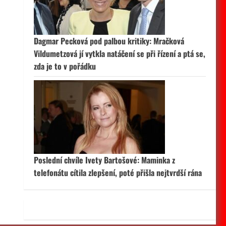
 aktivní
Dagmar Pecková pod palbou kritiky: Mračková
Vildumetzová jí vytkla natáčení se při řízení a ptá se,
zda je to v pořádku
Poslední chvíle Ivety Bartošové: Maminka z
telefonátu cítila zlepšení, poté přišla nejtvrdší rána