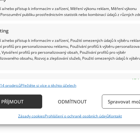
 a/nebo přístup k informacím v zařízení, Měření výkonu reklam, Měření výkonu
Porozumění publiku prostřednictvím statistik nebo kombinací údajů z různých zdr
ting
 a/nebo přístup k informacím v zařízení, Použití omezených údajů k výběru rekla
í profilů pro personalizovanou reklamu, Používání profilů k výběru personalizov
 Vytváření profilů pro personalizovaný obsah, Používání profilů pro výběr
lizovaného obsahu, Rozvoj a zlepšování služeb, Použití omezených údajů k výběr
e
Vždy
14 prodejců
Přečtěte si více o těchto účelech
ání a kombinování údajů z jiných zdrojů údajů, Propojení různých zařízení,
kace zařízení na základě automaticky přenášených informací.
PŘÍJMOUT
ODMÍTNOUT
Spravovat mož
ání přesných údajů o zeměpisné poloze, Identifikace zařízení n
Zásady cookies
Prohlášení o ochraně osobních údajů
Kontakt
ě aktivně vyžádaných informací.
ění bezpečnosti, předcházení a zjišťování podvodů a