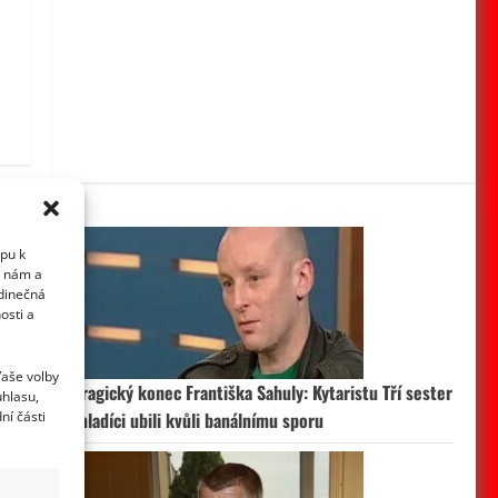
upu k
i nám a
edinečná
osti a
Vaše volby
Tragický konec Františka Sahuly: Kytaristu Tří sester
uhlasu,
ní části
mladíci ubili kvůli banálnímu sporu