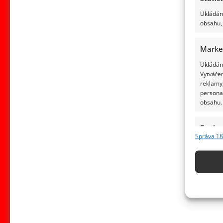
Ukládání
obsahu, 
Marke
Ukládání
Vytvářen
reklamy,
persona
obsahu.
Funkc
Správa 18
Přiřazov
Identifi
Použív
základ
Zajišt