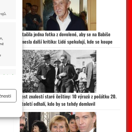
ojů.
Stačila jedna fotka z dovolené, aby se na Babiše
m,
snesla další kritika: Lidé spekulují, kde se koupe
ané
u
 aktivní
nosti
Test znalostí staré češtiny: 10 výrazů z počátku 20.
století odhalí, kdo by se tehdy domluvil
a