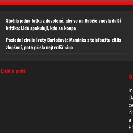
Stačila jedna fotka z dovolené, aby se na Babiše snesla další
kritika: Lidé spekulují, kde se koupe
Poslední chvíle Ivety Bartošové: Maminka z telefonátu cítila
zlepšení, poté přišla nejtvrdší rána
Lidé a svět
O
In
čl
ce
Ži
a 
P