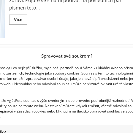
zdraví. Pojďte se s námi podívat na posledních pár
písmen této...
Read
Více
more
about
Abeceda
zdraví
aneb
znáte
vitamíny
–
Spravovat své soukromí
díl
VI
oskytli co nejlepší služby, my a naši partneři používáme k ukládání a/nebo příst
m o zařízeních, technologie jako soubory cookies. Souhlas s těmito technologiem
tnerům umožní zpracovávat osobní údaje, jako je chování při procházení nebo j
to webu. Nesouhlas nebo odvolání souhlasu může nepříznivě ovlivnit určité vlastn
 níže vyjádřete souhlas s výše uvedeným nebo proveďte podrobnější rozhodnutí. 
žity pouze na tomto webu. Nastavení můžete kdykoli změnit, včetně odvolání so
epínačů v Zásadách cookies nebo kliknutím na tlačítko Spravovat souhlas ve spod
.
tiky