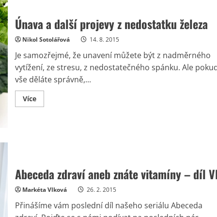
Únava a další projevy z nedostatku železa
Nikol Sotolářová
14. 8. 2015
Je samozřejmé, že unavení můžete být z nadměrného
vytížení, ze stresu, z nedostatečného spánku. Ale poku
vše děláte správně,...
Read
Více
more
about
Únava
a
další
projevy
z
nedostatku
železa
Abeceda zdraví aneb znáte vitamíny – díl V
Markéta Vlková
26. 2. 2015
Přinášíme vám poslední díl našeho seriálu Abeceda