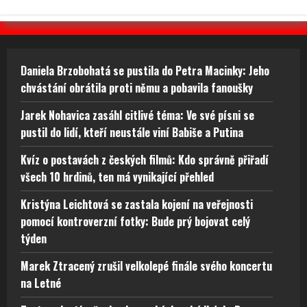
Daniela Brzobohatá se pustila do Petra Macinky: Jeho
chvástání obrátila proti němu a pobavila fanoušky
Jarek Nohavica zasáhl citlivé téma: Ve své písni se
pustil do lidí, kteří neustále viní Babiše a Putina
Kvíz o postavách z českých filmů: Kdo správně přiřadí
všech 10 hrdinů, ten má vynikající přehled
Kristýna Leichtová se zastala kojení na veřejnosti
pomocí kontroverzní fotky: Bude prý bojovat celý
týden
Marek Ztracený zrušil velkolepé finále svého koncertu
na Letné