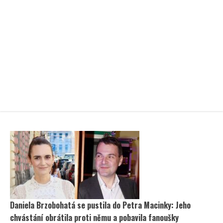
Daniela Brzobohatá se pustila do Petra Macinky: Jeho
chvástání obrátila proti němu a pobavila fanoušky