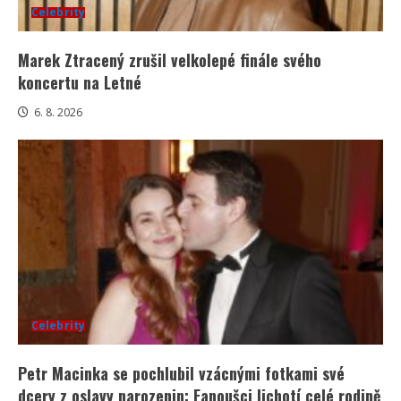
Celebrity
Marek Ztracený zrušil velkolepé finále svého
koncertu na Letné
6. 8. 2026
Celebrity
Petr Macinka se pochlubil vzácnými fotkami své
dcery z oslavy narozenin: Fanoušci lichotí celé rodině