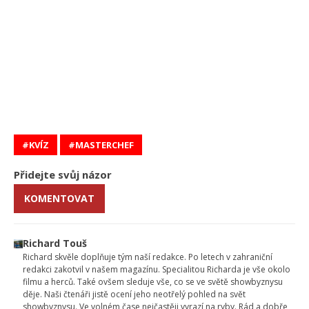
KVÍZ
MASTERCHEF
Přidejte svůj názor
KOMENTOVAT
Richard Touš
Richard skvěle doplňuje tým naší redakce. Po letech v zahraniční
redakci zakotvil v našem magazínu. Specialitou Richarda je vše okolo
filmu a herců. Také ovšem sleduje vše, co se ve světě showbyznysu
děje. Naši čtenáři jistě ocení jeho neotřelý pohled na svět
showbyznysu. Ve volném čase nejčastěji vyrazí na ryby. Rád a dobře