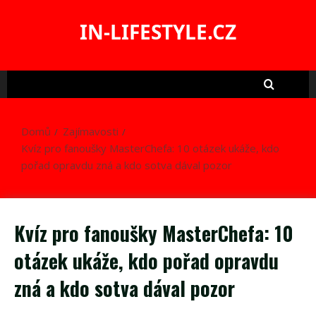
Skip
to
IN-LIFESTYLE.CZ
content
Domů
Zajímavosti
Kvíz pro fanoušky MasterChefa: 10 otázek ukáže, kdo
pořad opravdu zná a kdo sotva dával pozor
Kvíz pro fanoušky MasterChefa: 10
otázek ukáže, kdo pořad opravdu
zná a kdo sotva dával pozor