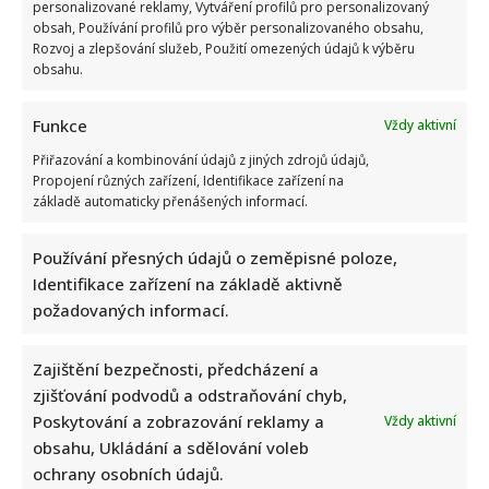
personalizované reklamy, Vytváření profilů pro personalizovaný
obsah, Používání profilů pro výběr personalizovaného obsahu,
Rozvoj a zlepšování služeb, Použití omezených údajů k výběru
obsahu.
Funkce
Vždy aktivní
Přiřazování a kombinování údajů z jiných zdrojů údajů,
Propojení různých zařízení, Identifikace zařízení na
Napsat komentář
základě automaticky přenášených informací.
Vaše e-mailová adresa nebude zveřejněna.
Používání přesných údajů o zeměpisné poloze,
Vyžadované informace jsou označeny
*
Identifikace zařízení na základě aktivně
požadovaných informací.
Komentář
*
Zajištění bezpečnosti, předcházení a
zjišťování podvodů a odstraňování chyb,
Poskytování a zobrazování reklamy a
Vždy aktivní
obsahu, Ukládání a sdělování voleb
ochrany osobních údajů.