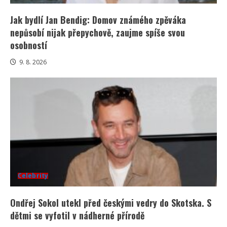
Jak bydlí Jan Bendig: Domov známého zpěváka
nepůsobí nijak přepychově, zaujme spíše svou
osobností
9. 8. 2026
Celebrity
Ondřej Sokol utekl před českými vedry do Skotska. S
dětmi se vyfotil v nádherné přírodě