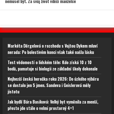
nemusel být. Za svůj život vděčí manželce
Markéta Děrgelová o rozchodu s Vojtou Dykem mluví
nerada: Po bolestivém konci však také našla lásku
Test vědomostí o lidském těle: Kdo získá 10 z 10
bodů, pamatuje si biologii ze základní školy dokonale
Nejhezčí česká herečka roku 2026: Do úzkého výběru
se dostalo jen 5 jmen. Sandeva i Geislerová měly
jistotu
Jak bydlí Bára Basiková: Velký byt vyměnila za menší,
přesto jde stále o velmi prostorný 4+1