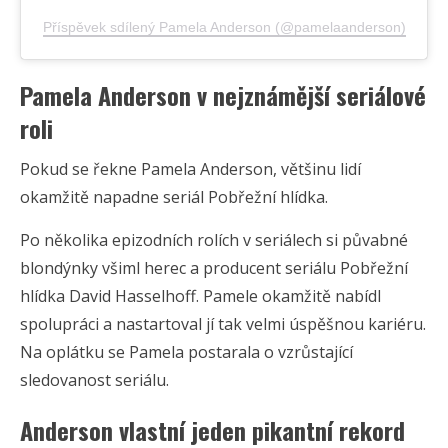
Příspěvek sdílený Pamela Anderson (@pamelaanderson)
Pamela Anderson v nejznámější seriálové
roli
Pokud se řekne Pamela Anderson, většinu lidí
okamžitě napadne seriál Pobřežní hlídka.
Po několika epizodních rolích v seriálech si půvabné
blondýnky všiml herec a producent seriálu Pobřežní
hlídka David Hasselhoff. Pamele okamžitě nabídl
spolupráci a nastartoval jí tak velmi úspěšnou kariéru.
Na oplátku se Pamela postarala o vzrůstající
sledovanost seriálu.
Anderson vlastní jeden pikantní rekord