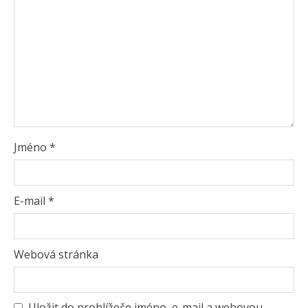
Jméno
*
E-mail
*
Webová stránka
Uložit do prohlížeče jméno, e-mail a webovou