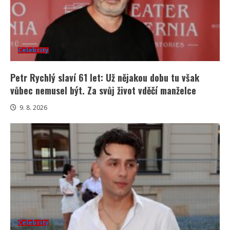
Celebrity
Petr Rychlý slaví 61 let: Už nějakou dobu tu však
vůbec nemusel být. Za svůj život vděčí manželce
9. 8. 2026
Celebrity