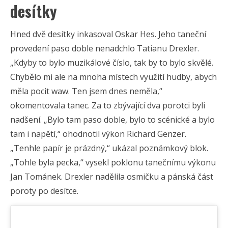
desítky
Hned dvě desítky inkasoval Oskar Hes. Jeho taneční
provedení paso doble nenadchlo Tatianu Drexler.
„Kdyby to bylo muzikálové číslo, tak by to bylo skvělé.
Chybělo mi ale na mnoha místech využití hudby, abych
měla pocit waw. Ten jsem dnes neměla,“
okomentovala tanec. Za to zbývající dva porotci byli
nadšení. „Bylo tam paso doble, bylo to scénické a bylo
tam i napětí,“ ohodnotil výkon Richard Genzer.
„Tenhle papír je prázdný,“ ukázal poznámkový blok.
„Tohle byla pecka,“ vysekl poklonu tanečnímu výkonu
Jan Tománek. Drexler nadělila osmičku a pánská část
poroty po desítce.