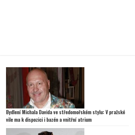
Bydlení Michala Davida ve středomořském stylu: V pražské
vile ma k dispozici i bazén a vnitřní atrium