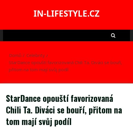
Skip
to
IN-LIFESTYLE.CZ
content
Domů
Celebrity
StarDance opouští favorizovaná Chili Ta. Diváci se bouří,
přitom na tom mají svůj podíl
StarDance opouští favorizovaná
Chili Ta. Diváci se bouří, přitom na
tom mají svůj podíl