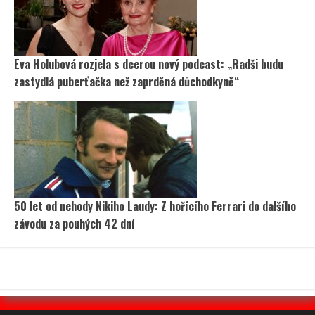
Eva Holubová rozjela s dcerou nový podcast: „Radši budu
zastydlá puberťačka než zaprděná důchodkyně“
50 let od nehody Nikiho Laudy: Z hořícího Ferrari do dalšího
závodu za pouhých 42 dní