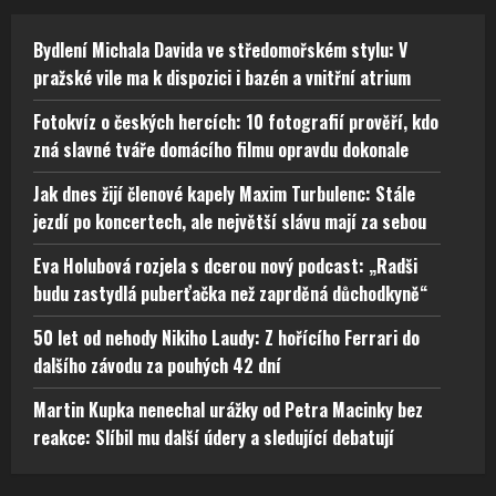
Bydlení Michala Davida ve středomořském stylu: V
pražské vile ma k dispozici i bazén a vnitřní atrium
Fotokvíz o českých hercích: 10 fotografií prověří, kdo
zná slavné tváře domácího filmu opravdu dokonale
Jak dnes žijí členové kapely Maxim Turbulenc: Stále
jezdí po koncertech, ale největší slávu mají za sebou
Eva Holubová rozjela s dcerou nový podcast: „Radši
budu zastydlá puberťačka než zaprděná důchodkyně“
50 let od nehody Nikiho Laudy: Z hořícího Ferrari do
dalšího závodu za pouhých 42 dní
Martin Kupka nenechal urážky od Petra Macinky bez
reakce: Slíbil mu další údery a sledující debatují