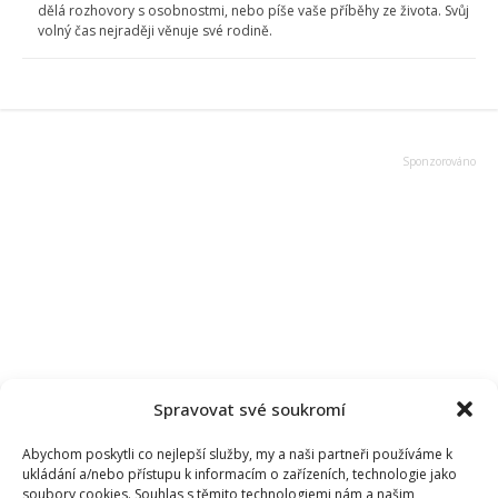
dělá rozhovory s osobnostmi, nebo píše vaše příběhy ze života. Svůj
volný čas nejraději věnuje své rodině.
Spravovat své soukromí
Abychom poskytli co nejlepší služby, my a naši partneři používáme k
ukládání a/nebo přístupu k informacím o zařízeních, technologie jako
soubory cookies. Souhlas s těmito technologiemi nám a našim