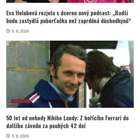
Eva Holubová rozjela s dcerou nový podcast: „Radši
budu zastydlá puberťačka než zaprděná důchodkyně“
5. 8. 2026
Celebrity
50 let od nehody Nikiho Laudy: Z hořícího Ferrari do
dalšího závodu za pouhých 42 dní
5. 8. 2026