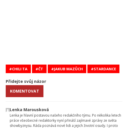
CHILI TA
ČT
JAKUB MAZŮCH
STARDANCE
Přidejte svůj názor
KOMENTOVAT
Lenka Marousková
Lenka je hlavní postavou našeho redakčního týmu. Po několika letech
práce všeobecné redaktorky nyní přináší zajímavé zprávy ze světa
showbyznysu. Ráda poznává nové lidi a jejich životní osudy. I proto