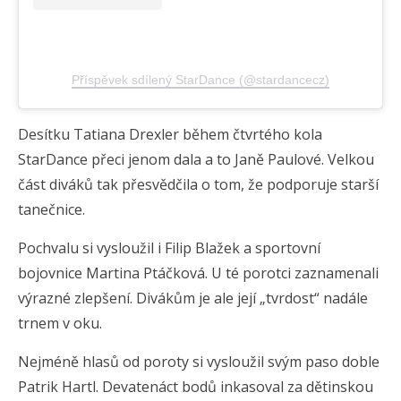
Příspěvek sdílený StarDance (@stardancecz)
Desítku Tatiana Drexler během čtvrtého kola
StarDance přeci jenom dala a to Janě Paulové. Velkou
část diváků tak přesvědčila o tom, že podporuje starší
tanečnice.
Pochvalu si vysloužil i Filip Blažek a sportovní
bojovnice Martina Ptáčková. U té porotci zaznamenali
výrazné zlepšení. Divákům je ale její „tvrdost“ nadále
trnem v oku.
Nejméně hlasů od poroty si vysloužil svým paso doble
Patrik Hartl. Devatenáct bodů inkasoval za dětinskou