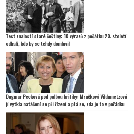
Test znalostí staré češtiny: 10 výrazů z počátku 20. století
odhalí, kdo by se tehdy domluvil
Dagmar Pecková pod palbou kritiky: Mračková Vildumetzová
jí vytkla natáčení se při řízení a ptá se, zda je to v pořádku