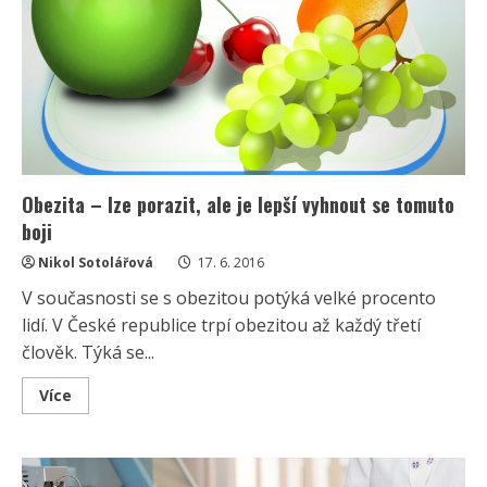
Obezita – lze porazit, ale je lepší vyhnout se tomuto
boji
Nikol Sotolářová
17. 6. 2016
V současnosti se s obezitou potýká velké procento
lidí. V České republice trpí obezitou až každý třetí
člověk. Týká se...
Read
Více
more
about
Obezita
–
lze
porazit,