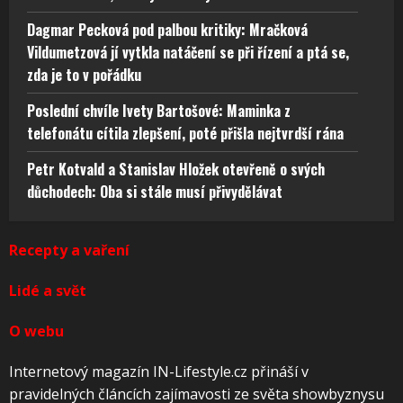
Dagmar Pecková pod palbou kritiky: Mračková
Vildumetzová jí vytkla natáčení se při řízení a ptá se,
zda je to v pořádku
Poslední chvíle Ivety Bartošové: Maminka z
telefonátu cítila zlepšení, poté přišla nejtvrdší rána
Petr Kotvald a Stanislav Hložek otevřeně o svých
důchodech: Oba si stále musí přivydělávat
Recepty a vaření
Lidé a svět
O webu
Internetový magazín IN-Lifestyle.cz přináší v
pravidelných článcích zajímavosti ze světa showbyznysu