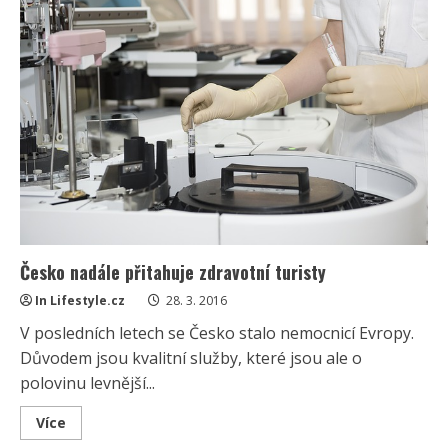
ale
je
lepší
vyhnout
se
tomuto
boji
Česko nadále přitahuje zdravotní turisty
In Lifestyle.cz
28. 3. 2016
V posledních letech se Česko stalo nemocnicí Evropy.
Důvodem jsou kvalitní služby, které jsou ale o
polovinu levnější...
Read
Více
more