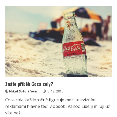
about
Česko
nadále
přitahuje
zdravotní
turisty
Znáte příběh Coca coly?
Nikol Sotolářová
5. 12. 2015
Coca cola každoročně figuruje mezi televizními
reklamami hlavně teď, v období Vánoc. Lidé ji milují už
více než...