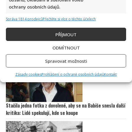
ochrany osobních údajů.
Správa 1814 prodejců
Přečtěte si více o těchto účelech
PŘÍJMOUT
Tragický konec Františka Sahuly: Kytaristu Tří sester
ODMÍTNOUT
mladíci ubili kvůli banálnímu sporu
Spravovat možnosti
Zásady cookies
Prohlášení o ochraně osobních údajů
Kontakt
Stačila jedna fotka z dovolené, aby se na Babiše snesla další
kritika: Lidé spekulují, kde se koupe