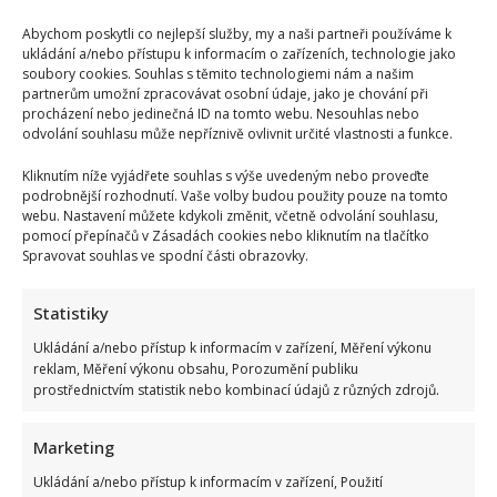
Fast food, nebo-li taktéž rychlé občerstvení. Toto
Abychom poskytli co nejlepší služby, my a naši partneři používáme k
super rychlé jídlo milují nejen malé děti, ale i mládež...
ukládání a/nebo přístupu k informacím o zařízeních, technologie jako
soubory cookies. Souhlas s těmito technologiemi nám a našim
Read
Více
partnerům umožní zpracovávat osobní údaje, jako je chování při
more
procházení nebo jedinečná ID na tomto webu. Nesouhlas nebo
about
odvolání souhlasu může nepříznivě ovlivnit určité vlastnosti a funkce.
Máte
rádi
fast
Kliknutím níže vyjádřete souhlas s výše uvedeným nebo proveďte
food?
podrobnější rozhodnutí. Vaše volby budou použity pouze na tomto
webu. Nastavení můžete kdykoli změnit, včetně odvolání souhlasu,
pomocí přepínačů v Zásadách cookies nebo kliknutím na tlačítko
Spravovat souhlas ve spodní části obrazovky.
Statistiky
Ukládání a/nebo přístup k informacím v zařízení, Měření výkonu
reklam, Měření výkonu obsahu, Porozumění publiku
prostřednictvím statistik nebo kombinací údajů z různých zdrojů.
Marketing
Ukládání a/nebo přístup k informacím v zařízení, Použití