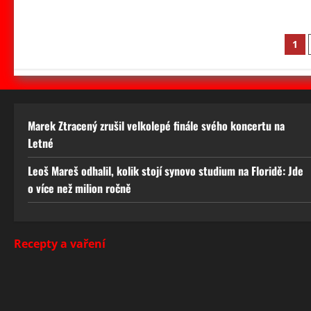
St
1
př
Marek Ztracený zrušil velkolepé finále svého koncertu na
Letné
Leoš Mareš odhalil, kolik stojí synovo studium na Floridě: Jde
o více než milion ročně
Recepty a vaření