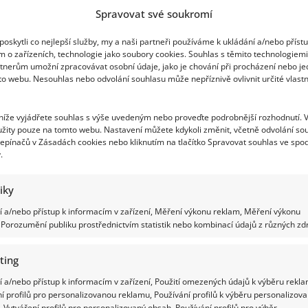
společně
pískot
i
Spravovat své soukromí
s
Gudasem
Richard Touš
20. 12. 2024
oskytli co nejlepší služby, my a naši partneři používáme k ukládání a/nebo příst
a
Hradílkem
m o zařízeních, technologie jako soubory cookies. Souhlas s těmito technologiem
Novinářská anketa Sportovec roku zná svého vítěze.
tnerům umožní zpracovávat osobní údaje, jako je chování při procházení nebo j
Stal se jím olympijský vítěz kajakář Josef Dostál. V
to webu. Nesouhlas nebo odvolání souhlasu může nepříznivě ovlivnit určité vlastn
letošním...
 níže vyjádřete souhlas s výše uvedeným nebo proveďte podrobnější rozhodnutí. 
Read
Více
more
žity pouze na tomto webu. Nastavení můžete kdykoli změnit, včetně odvolání so
about
epínačů v Zásadách cookies nebo kliknutím na tlačítko Spravovat souhlas ve spod
Anketa
.
Sportovec
roku
za
sebou
tiky
zanechala
pachuť.
 a/nebo přístup k informacím v zařízení, Měření výkonu reklam, Měření výkonu
Z
Jak účinně na podzimní onemocnění…
Porozumění publiku prostřednictvím statistik nebo kombinací údajů z různých zdr
hlediště
se
při
Gabriela Kortová
21. 9. 2017
vyhlašování
ting
ozval
Podzim je tady a s ním přichází i tolik obávané podzimn
pískot
 a/nebo přístup k informacím v zařízení, Použití omezených údajů k výběru rekla
onemocnění, jako je nachlazení, záněty dýchacích cest..
í profilů pro personalizovanou reklamu, Používání profilů k výběru personalizov
 Vytváření profilů pro personalizovaný obsah, Používání profilů pro výběr