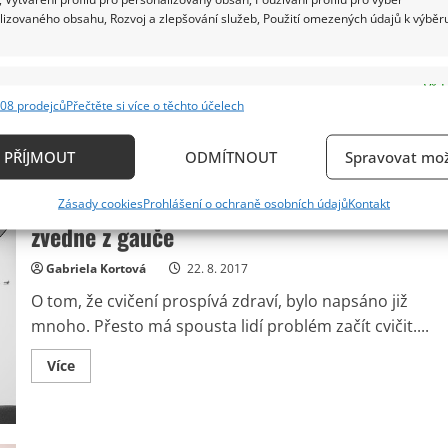
Read
Více
lizovaného obsahu, Rozvoj a zlepšování služeb, Použití omezených údajů k výběr
more
about
Jak
účinně
na
e
Vždy
podzimní
08 prodejců
Přečtěte si více o těchto účelech
onemocnění…
ání a kombinování údajů z jiných zdrojů údajů, Propojení různých zařízení,
kace zařízení na základě automaticky přenášených informací.
PŘÍJMOUT
ODMÍTNOUT
Spravovat mož
ání přesných údajů o zeměpisné poloze, Identifikace zařízení n
Zumba – sportovní aktivita, která vás
Zásady cookies
Prohlášení o ochraně osobních údajů
Kontakt
ě aktivně požadovaných informací.
zvedne z gauče
ění bezpečnosti, předcházení a zjišťování podvodů a
Gabriela Kortová
22. 8. 2017
ňování chyb, Poskytování a zobrazování reklamy a
Vždy
O tom, že cvičení prospívá zdraví, bylo napsáno již
, Ukládání a sdělování voleb ochrany osobních údajů.
mnoho. Přesto má spousta lidí problém začít cvičit....
Read
Více
more
about
Zumba
–
sportovní