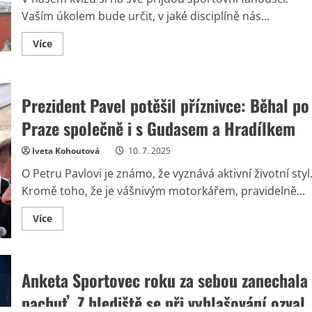
Vaším úkolem bude určit, v jaké disciplíně nás...
Read
Více
more
about
Kvíz
o
osobnostech
Prezident Pavel potěšil příznivce: Běhal po
českého
sportu:
Úkolem
Praze společně i s Gudasem a Hradílkem
je
přiřadit
slavným
Iveta Kohoutová
10. 7. 2025
sportovcům
jejich
O Petru Pavlovi je známo, že vyznává aktivní životní styl
disciplínu
Kromě toho, že je vášnivým motorkářem, pravidelně...
Read
Více
more
about
Prezident
Pavel
potěšil
Anketa Sportovec roku za sebou zanechala
příznivce:
Běhal
po
pachuť. Z hlediště se při vyhlašování ozval
Praze