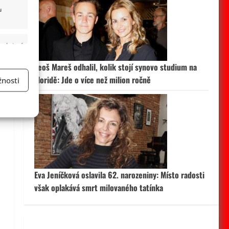
u
 aktivní
Leoš Mareš odhalil, kolik stojí synovo studium na
Floridě: Jde o více než milion ročně
nosti
a
 aktivní
Eva Jeníčková oslavila 62. narozeniny: Místo radosti
však oplakává smrt milovaného tatínka