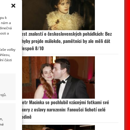
upu k
i nám a
edinečná
Test znalostí o československých pohádkách: Bez
osti a
chyby projde málokdo, pamětníci by ale měli dát
alespoň 8/10
Vaše volby
uhlasu,
ní části
ojů.
Petr Macinka se pochlubil vzácnými fotkami své
dcery z oslavy narozenin: Fanoušci lichotí celé
í
rodině
m,
.
ané