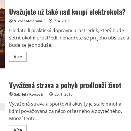
aktivita,
která
vás
Uvažujete už také nad koupí elektrokola?
zvedne
z
gauče
Nikol Sotolářová
7. 4. 2017
Hledáte-li praktický dopravní prostředek, který bude
šetřit okolní prostředí, nenadřete se při jeho obsluze a
bude se jednoduše...
Read
Více
more
about
Uvažujete
už
také
nad
Vyvážená strava a pohyb prodlouží život
koupí
elektrokola?
Gabriela Kortová
25. 1. 2016
Vyvážená strava a sportovní aktivity je stále mnoha
lidmi považována za něco otřesného a zbytečného.
Mnozí tento...
Read
Více