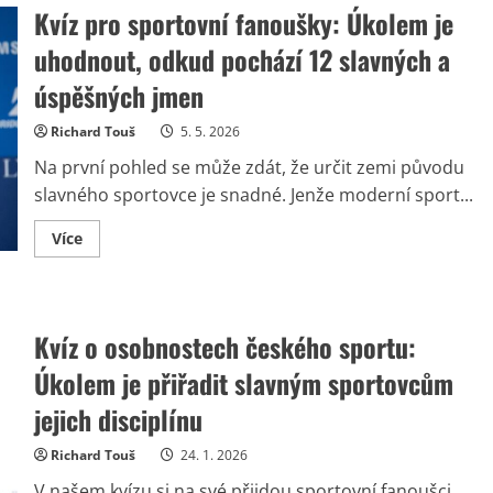
Kvíz pro sportovní fanoušky: Úkolem je
uhodnout, odkud pochází 12 slavných a
úspěšných jmen
Richard Touš
5. 5. 2026
Na první pohled se může zdát, že určit zemi původu
slavného sportovce je snadné. Jenže moderní sport...
Read
Více
more
about
Kvíz
pro
sportovní
fanoušky:
Kvíz o osobnostech českého sportu:
Úkolem
je
Úkolem je přiřadit slavným sportovcům
uhodnout,
odkud
pochází
jejich disciplínu
12
slavných
a
Richard Touš
24. 1. 2026
úspěšných
jmen
V našem kvízu si na své přijdou sportovní fanoušci.