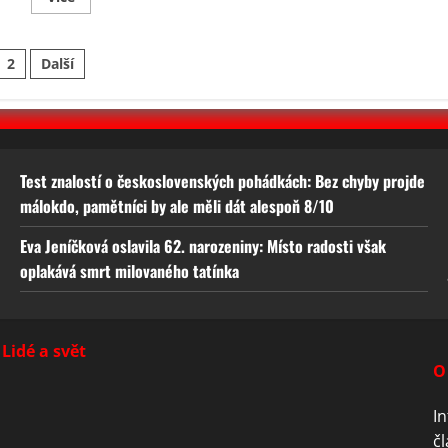
more
about
Vyvážená
strava
ránkování
2
Další
a
pohyb
prodlouží
íspěvků
život
Test znalostí o československých pohádkách: Bez chyby projde
málokdo, pamětníci by ale měli dát alespoň 8/10
Eva Jeníčková oslavila 62. narozeniny: Místo radosti však
oplakává smrt milovaného tatínka
Lidé a svět
O
In
čl