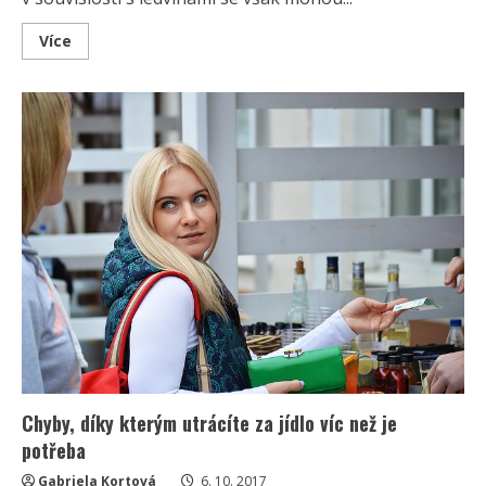
Read
Více
more
about
Signály,
které
prozrazují,
že
vaše
ledviny
nepracují
na
plný
výkon
Chyby, díky kterým utrácíte za jídlo víc než je
potřeba
Gabriela Kortová
6. 10. 2017