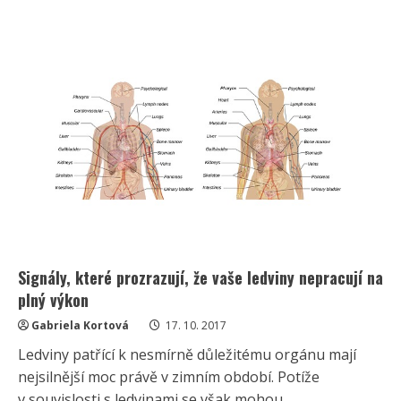
probíhající
v
ženském
těle
během
menstruace
Signály, které prozrazují, že vaše ledviny nepracují na
plný výkon
Gabriela Kortová
17. 10. 2017
Ledviny patřící k nesmírně důležitému orgánu mají
nejsilnější moc právě v zimním období. Potíže
v souvislosti s ledvinami se však mohou...