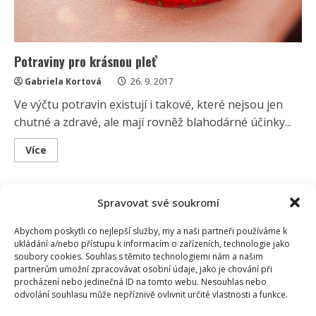
Potraviny pro krásnou pleť
Gabriela Kortová
26. 9. 2017
Ve výčtu potravin existují i takové, které nejsou jen
chutné a zdravé, ale mají rovněž blahodárné účinky...
Read
Více
more
about
Potraviny
pro
krásnou
Spravovat své soukromí
pleť
Abychom poskytli co nejlepší služby, my a naši partneři používáme k
ukládání a/nebo přístupu k informacím o zařízeních, technologie jako
soubory cookies. Souhlas s těmito technologiemi nám a našim
partnerům umožní zpracovávat osobní údaje, jako je chování při
procházení nebo jedinečná ID na tomto webu. Nesouhlas nebo
odvolání souhlasu může nepříznivě ovlivnit určité vlastnosti a funkce.