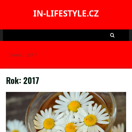
Skip
to
IN-LIFESTYLE.CZ
content
Domů
2017
Rok:
2017