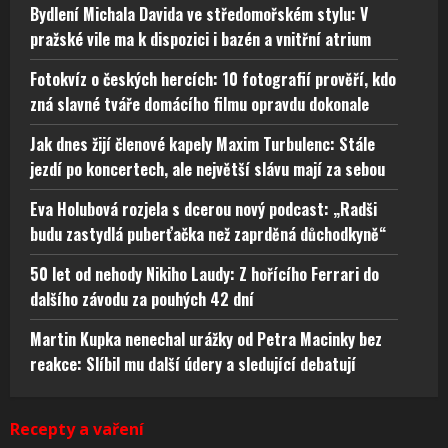
Bydlení Michala Davida ve středomořském stylu: V
pražské vile ma k dispozici i bazén a vnitřní atrium
Fotokvíz o českých hercích: 10 fotografií prověří, kdo
zná slavné tváře domácího filmu opravdu dokonale
Jak dnes žijí členové kapely Maxim Turbulenc: Stále
jezdí po koncertech, ale největší slávu mají za sebou
Eva Holubová rozjela s dcerou nový podcast: „Radši
budu zastydlá puberťačka než zaprděná důchodkyně“
50 let od nehody Nikiho Laudy: Z hořícího Ferrari do
dalšího závodu za pouhých 42 dní
Martin Kupka nenechal urážky od Petra Macinky bez
reakce: Slíbil mu další údery a sledující debatují
Recepty a vaření