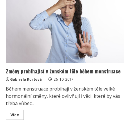
heřmánkové
víno
Změny probíhající v ženském těle během menstruace
Gabriela Kortová
26. 10. 2017
Během menstruace probíhají v ženském těle velké
hormonální změny, které ovlivňují i věci, které by vás
třeba vůbec...
Read
Více
more
about
Změny