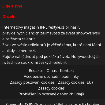
Lidé a svět
O webu
Internetový magazín IN-Lifestyle.cz přináší v
pravidelných článcích zajímavosti ze světa showbyznysu
a ze života celebrit.
Život ve světle reflektorů je věčné téma, které není fádní
a nikdy se neomrzí.
Pojďte nahlédnout pod pokličku života Hollywoodských
hvězd i do soukromí českých celebrit.
Redakce
O nás
Kontakt
Všeobecné obchodní podmínky
Zásady používání cookies
Zásady cookies (EU)
Zásady cookies
Prohlášení o ochraně osobních údajů
Copyright © JJV Group, s.r.o. Web je součástí skupiny