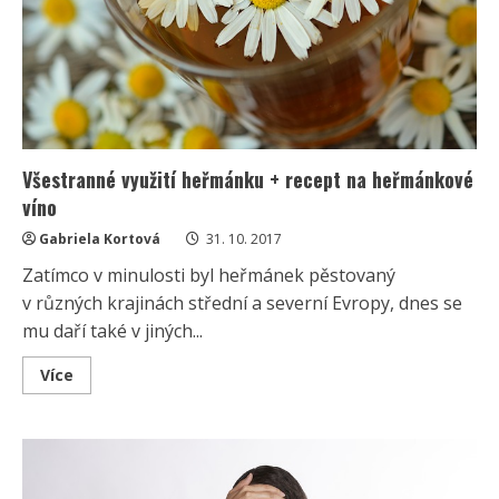
Všestranné využití heřmánku + recept na heřmánkové
víno
Gabriela Kortová
31. 10. 2017
Zatímco v minulosti byl heřmánek pěstovaný
v různých krajinách střední a severní Evropy, dnes se
mu daří také v jiných...
Read
Více
more
about
Všestranné
využití
heřmánku
+
recept
na