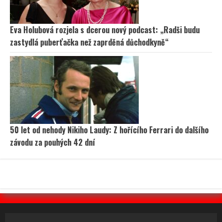
Eva Holubová rozjela s dcerou nový podcast: „Radši budu
zastydlá puberťačka než zaprděná důchodkyně“
50 let od nehody Nikiho Laudy: Z hořícího Ferrari do dalšího
závodu za pouhých 42 dní