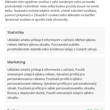
Kliknutím níže vyjádřete souhlas s výše uvedeným nebo proveďte
podrobnější rozhodnutí. Vaše volby budou použity pouze na tomto
webu. Nastavení můžete kdykoli změnit, včetně odvolání souhlasu,
pomocí přepínačů v Zásadách cookies nebo kliknutím na tlačítko
Spravovat souhlas ve spodní části obrazovky.
Statistiky
Jak účinně na podzimní onemocnění…
Ukládání a/nebo přístup k informacím v zařízení, Měření výkonu
reklam, Měření výkonu obsahu, Porozumění publiku
Gabriela Kortová
21. 9. 2017
prostřednictvím statistik nebo kombinací údajů z různých zdrojů.
Podzim je tady a s ním přichází i tolik obávané
podzimní onemocnění, jako je nachlazení, záněty
Marketing
dýchacích cest...
Ukládání a/nebo přístup k informacím v zařízení, Použití
omezených údajů k výběru reklam, Vytváření profilů pro
Read
Více
personalizovanou reklamu, Používání profilů k výběru
more
about
personalizované reklamy, Vytváření profilů pro personalizovaný
Jak
obsah, Používání profilů pro výběr personalizovaného obsahu,
účinně
na
Rozvoj a zlepšování služeb, Použití omezených údajů k výběru
podzimní
obsahu.
onemocnění…