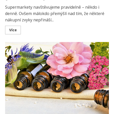
Supermarkety navštěvujeme pravidelně – někdo i
denně. Ovšem málokdo přemýšlí nad tím, že některé
nákupní zvyky nepřináší...
Read
Více
more
about
Chyby,
díky
kterým
utrácíte
za
jídlo
víc
než
je
potřeba