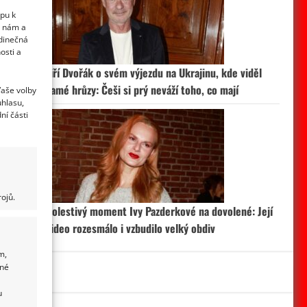
upu k
i nám a
edinečná
osti a
.
Jiří Dvořák o svém výjezdu na Ukrajinu, kde viděl
samé hrůzy: Češi si prý neváží toho, co mají
Vaše volby
uhlasu,
ní části
ojů.
Bolestivý moment Ivy Pazderkové na dovolené: Její
video rozesmálo i vzbudilo velký obdiv
m,
ané
u