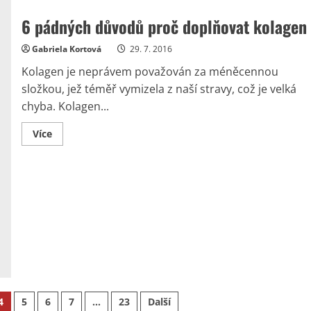
6 pádných důvodů proč doplňovat kolagen
Gabriela Kortová
29. 7. 2016
Kolagen je neprávem považován za méněcennou
složkou, jež téměř vymizela z naší stravy, což je velká
chyba. Kolagen...
Read
Více
more
about
6
pádných
důvodů
proč
doplňovat
kolagen
4
5
6
7
…
23
Další