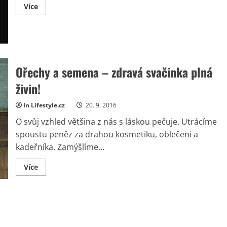
Read
Více
more
about
Tělo
jako
skála
–
Body
Rock
Ořechy a semena – zdravá svačinka plná
a
Boot
Camp
živin!
In Lifestyle.cz
20. 9. 2016
O svůj vzhled většina z nás s láskou pečuje. Utrácíme
spoustu peněz za drahou kosmetiku, oblečení a
kadeřníka. Zamýšlíme...
Read
Více
more
about
Ořechy
a
semena
–
zdravá
svačinka