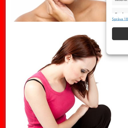
Funkc
Správa 18
Přiřazov
Identifi
Použív
základ
Zajišt
odstra
obsahu