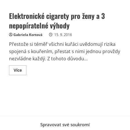
plná
živin!
Elektronické cigarety pro ženy a 3
nepopíratelné výhody
Gabriela Kortová
15. 9. 2016
Přestože si téměř všichni kuřáci uvědomují rizika
spojená s kouřením, přestat s nimi jednou provždy
nezvládne každý. Z tohoto důvodu...
Read
Více
more
about
Elektronické
cigarety
pro
ženy
a
3
nepopíratelné
výhody
Spravovat své soukromí