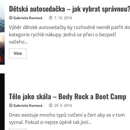
Dětská autosedačka – jak vybrat správnou
Gabriela Kortová
7. 10. 2016
Výběr dětské autosedačky by rozhodně neměl patřit d
kategorie rychlé nákupy. Jedná se přeci o bezpečí
vašeho...
Read
Více
more
about
Dětská
autosedačka
–
jak
vybrat
správnou?
Tělo jako skála – Body Rock a Boot Camp
Gabriela Kortová
29. 9. 2016
Dnes existuje mnoho typů cvičení a čert aby se v tom
vyznal. Pokud si nejste úplně tak jistí...