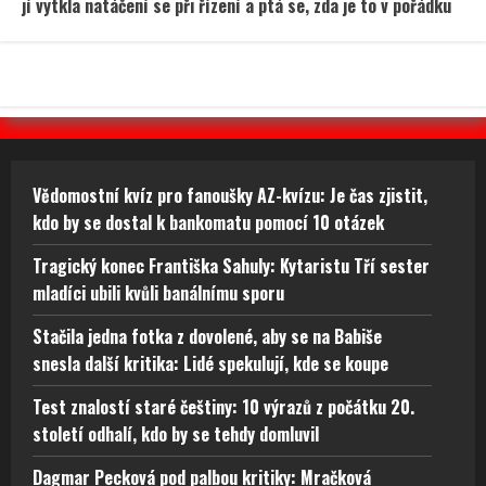
jí vytkla natáčení se při řízení a ptá se, zda je to v pořádku
Vědomostní kvíz pro fanoušky AZ-kvízu: Je čas zjistit,
kdo by se dostal k bankomatu pomocí 10 otázek
Tragický konec Františka Sahuly: Kytaristu Tří sester
mladíci ubili kvůli banálnímu sporu
Stačila jedna fotka z dovolené, aby se na Babiše
snesla další kritika: Lidé spekulují, kde se koupe
Test znalostí staré češtiny: 10 výrazů z počátku 20.
století odhalí, kdo by se tehdy domluvil
Dagmar Pecková pod palbou kritiky: Mračková