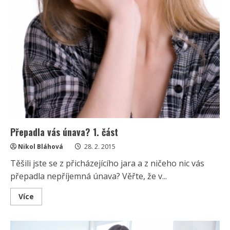
Přepadla vás únava? 1. část
Nikol Bláhová
28. 2. 2015
Těšili jste se z přicházejícího jara a z ničeho nic vás
přepadla nepříjemná únava? Věřte, že v...
Read
Více
more
about
Přepadla
vás