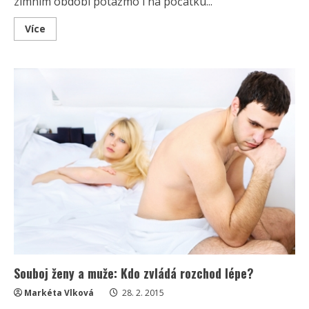
zimním období potažmo i na počátku...
Read
Více
more
about
Přepadla
vás
únava?
2.
část
Souboj ženy a muže: Kdo zvládá rozchod lépe?
Markéta Vlková
28. 2. 2015