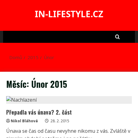
Skip
to
IN-LIFESTYLE.CZ
content
Domů
2015
Únor
Měsíc:
Únor 2015
Přepadla vás únava? 2. část
Nikol Bláhová
28. 2. 2015
Únava se čas od času nevyhne nikomu z vás. Zvláště v