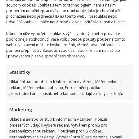
soubory cookies. Souhlas s těmito technologiemi nám a našim
partnerům umožní zpracovávat osobní údaje, jako je chování při
procházení nebo jedinečná ID na tomto webu. Nesouhlas nebo
odvolání souhlasu může nepříznivě ovlivnit určité vlastnosti a funkce.
Kliknutím níže vyjádřete souhlas s výše uvedeným nebo proveďte
podrobnější rozhodnutí. Vaše volby budou použity pouze na tomto
webu. Nastavení můžete kdykoli změnit, včetně odvolání souhlasu,
pomocí přepínačů v Zásadách cookies nebo kliknutím na tlačítko
Spravovat souhlas ve spodní části obrazovky.
Statistiky
Ukládání a/nebo přístup k informacím v zařízení, Měření výkonu
Jak na jarní detoxikaci?
reklam, Měření výkonu obsahu, Porozumění publiku
prostřednictvím statistik nebo kombinací údajů z různých zdrojů.
Nikol Bláhová
22. 2. 2015
Zima je pro většinu z vás náročným obdobím. Díky
Marketing
studenému počasí a jeho nevyzpytatelným výkyvům,
Ukládání a/nebo přístup k informacím v zařízení, Použití
častému střídání...
omezených údajů k výběru reklam, Vytváření profilů pro
personalizovanou reklamu, Používání profilů k výběru
Read
Více
personalizované reklamy, Vytváření profilů pro personalizovaný
more