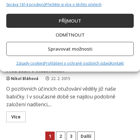
Správa 1814 prodejců
Přečtěte si více o těchto účelech
PŘÍJMOUT
ODMÍTNOUT
Spravovat možnosti
Zásady cookies
Prohlášení o ochraně osobních údajů
Kontakt
Proč začít s otužováním?
Nikol Bláhová
22. 2. 2015
O pozitivních účincích otužování věděly již naše
babičky. I v současné době se najdou podobně
založení nadšenci,...
Read
Více
more
about
Proč
Stránkování
začít
1
2
3
Další
s