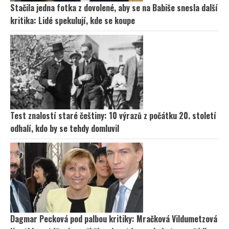
Stačila jedna fotka z dovolené, aby se na Babiše snesla další
kritika: Lidé spekulují, kde se koupe
Test znalostí staré češtiny: 10 výrazů z počátku 20. století
odhalí, kdo by se tehdy domluvil
Dagmar Pecková pod palbou kritiky: Mračková Vildumetzová