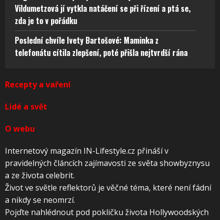
Vildumetzová jí vytkla natáčení se při řízení a ptá se,
zda je to v pořádku
Poslední chvíle Ivety Bartošové: Maminka z
telefonátu cítila zlepšení, poté přišla nejtvrdší rána
Recepty a vaření
Lidé a svět
O webu
Internetový magazín IN-Lifestyle.cz přináší v
pravidelných článcích zajímavosti ze světa showbyznysu
a ze života celebrit.
Život ve světle reflektorů je věčné téma, které není fádní
a nikdy se neomrzí.
Pojďte nahlédnout pod pokličku života Hollywoodských