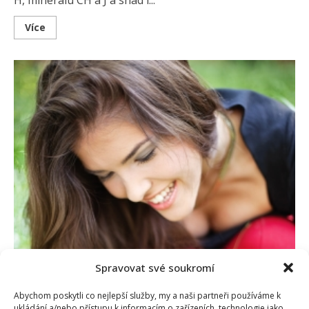
H, minerálu CH a J a snad i...
Read
Více
more
about
Abeceda
zdraví
aneb
znáte
vitamíny
–
díl
IV.
Spravovat své soukromí
Abychom poskytli co nejlepší služby, my a naši partneři používáme k
ukládání a/nebo přístupu k informacím o zařízeních, technologie jako