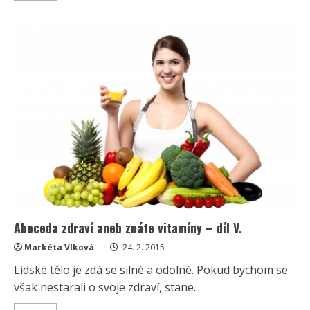
about
Abeceda
zdraví
aneb
znáte
vitamíny
–
díl
VI
Abeceda zdraví aneb znáte vitamíny – díl V.
Markéta Vlková
24. 2. 2015
Lidské tělo je zdá se silné a odolné. Pokud bychom se
však nestarali o svoje zdraví, stane...