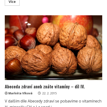
Read
Více
more
about
Abeceda
zdraví
aneb
znáte
vitamíny
–
díl
V.
Abeceda zdraví aneb znáte vitamíny – díl IV.
Markéta Vlková
22. 2. 2015
V dalším díle Abecedy zdraví se pobavíme o vitamínech