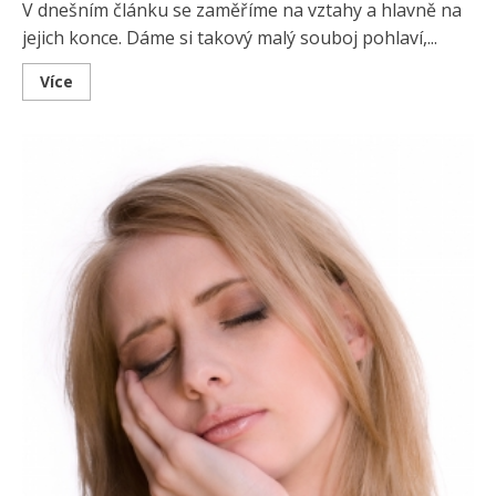
V dnešním článku se zaměříme na vztahy a hlavně na
jejich konce. Dáme si takový malý souboj pohlaví,...
Read
Více
more
about
Souboj
ženy
a
muže:
Kdo
zvládá
rozchod
lépe?