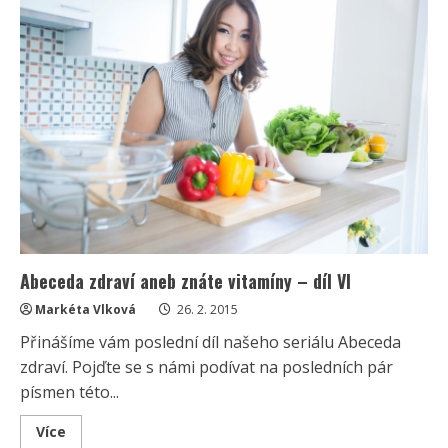
únava?
1.
část
Abeceda zdraví aneb znáte vitamíny – díl VI
Markéta Vlková
26. 2. 2015
Přinášíme vám poslední díl našeho seriálu Abeceda
zdraví. Pojďte se s námi podívat na posledních pár
písmen této...
Read
Více
more